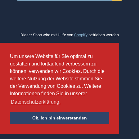
Dieser Shop wird mit Hilfe von
Shopify
betrieben werden
Um unsere Website für Sie optimal zu
Um unsere Website für Sie optimal zu
gestalten und fortlaufend verbessern zu
gestalten und fortlaufend verbessern zu
können, verwenden wir Cookies. Durch die
können, verwenden wir Cookies. Durch die
weitere Nutzung der Website stimmen Sie
weitere Nutzung der Website stimmen Sie
der Verwendung von Cookies zu. Weitere
der Verwendung von Cookies zu. Weitere
Informationen finden Sie in unserer
Informationen finden Sie in unserer
Datenschutzerklärung.
Datenschutzerklärung.
Ok, ich bin einverstanden
Ok, ich bin einverstanden